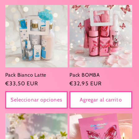
l
e
c
c
i
ó
Pack Bianco Latte
Pack BOMBA
Precio
€33,50 EUR
Precio
€32,95 EUR
n
habitual
habitual
Seleccionar opciones
Agregar al carrito
: