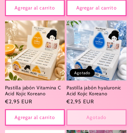
Agregar al carrito
Agregar al carrito
Agotado
Pastilla jabón Vitamina C
Pastilla jabón hyaluronic
Acid Kojic Koreano
Acid Kojic Koreano
Precio
€2,95 EUR
Precio
€2,95 EUR
habitual
habitual
Agregar al carrito
Agotado