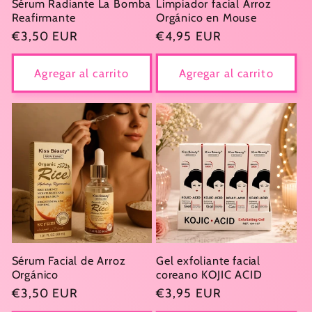
Sérum Radiante La Bomba
Limpiador facial Arroz
Reafirmante
Orgánico en Mouse
Precio
€3,50 EUR
Precio
€4,95 EUR
habitual
habitual
Agregar al carrito
Agregar al carrito
Sérum Facial de Arroz
Gel exfoliante facial
Orgánico
coreano KOJIC ACID
Precio
€3,50 EUR
Precio
€3,95 EUR
habitual
habitual