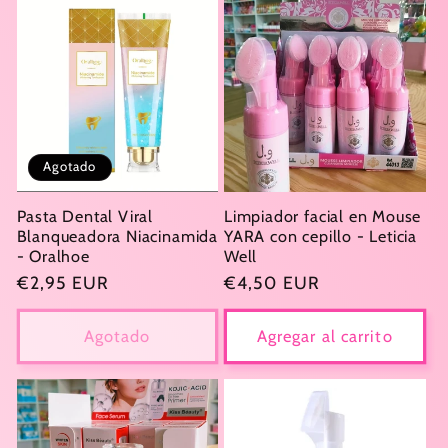
Agotado
Pasta Dental Viral
Limpiador facial en Mouse
Blanqueadora Niacinamida
YARA con cepillo - Leticia
- Oralhoe
Well
Precio
€2,95 EUR
Precio
€4,50 EUR
habitual
habitual
Agotado
Agregar al carrito