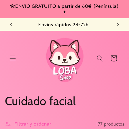
Ir
🌺ENVIO GRATUITO a partir de 60€ (Península)
directamente
✈
al contenido
Envios rápidos 24-72h
Carrito
C
Cuidado facial
o
Filtrar y ordenar
177 productos