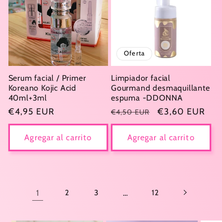
Oferta
Serum facial / Primer
Limpiador facial
Koreano Kojic Acid
Gourmand desmaquillante
40ml+3ml
espuma -DDONNA
Precio
€4,95 EUR
Precio
Precio
€3,60 EUR
€4,50 EUR
habitual
habitual
de
oferta
Agregar al carrito
Agregar al carrito
1
2
3
…
12