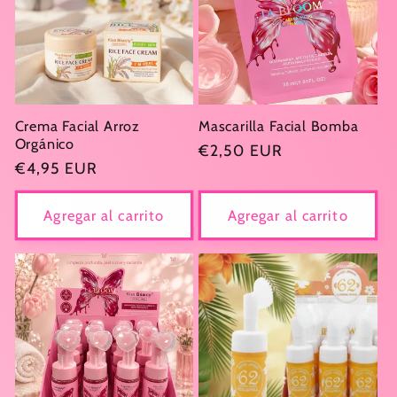
Crema Facial Arroz
Mascarilla Facial Bomba
Orgánico
Precio
€2,50 EUR
Precio
€4,95 EUR
habitual
habitual
Agregar al carrito
Agregar al carrito