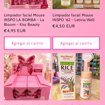
Limpiador facial Mouse
Limpiador facial Mouse
INSPO LA BOMBA - La
INSPO '62 - Leticia Well
Bloom - Kiss Beauty
Precio
€4,50 EUR
Precio
€4,95 EUR
habitual
habitual
Agregar al carrito
Agregar al carrito