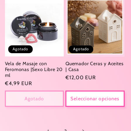
Agotado
Agotado
Vela de Masaje con
Quemador Ceras y Aceites
Feromonas |Sexo Libre 20
| Casa
ml
Precio
€12,00 EUR
Precio
€4,99 EUR
habitual
habitual
Agotado
Seleccionar opciones