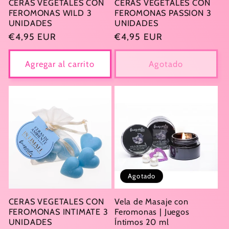
CERAS VEGETALES CON
CERAS VEGETALES CON
FEROMONAS WILD 3
FEROMONAS PASSION 3
UNIDADES
UNIDADES
Precio
€4,95 EUR
Precio
€4,95 EUR
habitual
habitual
Agregar al carrito
Agotado
Agotado
CERAS VEGETALES CON
Vela de Masaje con
FEROMONAS INTIMATE 3
Feromonas | Juegos
UNIDADES
Íntimos 20 ml