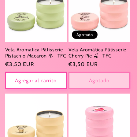
Agotado
Vela Aromática Pâtisserie
Vela Aromática Pâtisserie
Pistachio Macaron 🧆- TFC
Cherry Pie 🍒- TFC
Precio
€3,50 EUR
Precio
€3,50 EUR
habitual
habitual
Agregar al carrito
Agotado