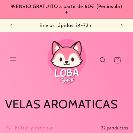
Ir
🌺ENVIO GRATUITO a partir de 60€ (Península)
directamente
✈
al contenido
Envios rápidos 24-72h
Carrito
C
VELAS AROMATICAS
o
Filtrar y ordenar
32 productos