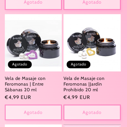
Agotado
Agotado
Agotado
Agotado
Vela de Masaje con
Vela de Masaje con
Feromonas | Entre
Feromonas |Jardín
Sábanas 20 ml
Prohibido 20 ml
Precio
€4,99 EUR
Precio
€4,99 EUR
habitual
habitual
Agotado
Agotado