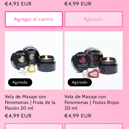
Precio
€4,95 EUR
Precio
€4,99 EUR
habitual
habitual
Agregar al carrito
Agotado
Agotado
Agotado
Vela de Masaje con
Vela de Masaje con
Feromonas | Fruta de la
Feromonas | Frutos Rojos
Pasión 20 ml
20 ml
Precio
€4,99 EUR
Precio
€4,99 EUR
habitual
habitual