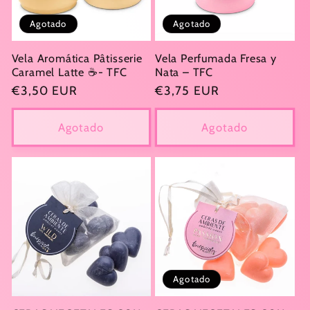
Agotado
Agotado
Vela Aromática Pâtisserie
Vela Perfumada Fresa y
Caramel Latte ☕- TFC
Nata – TFC
Precio
€3,50 EUR
Precio
€3,75 EUR
habitual
habitual
Agotado
Agotado
Agotado