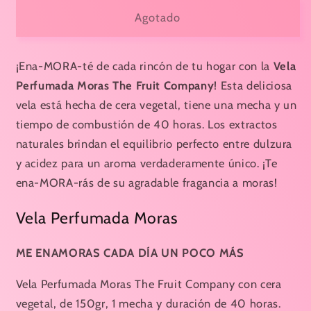
VELA
VELA
Agotado
PERFUMADA
PERFUMADA
MORAS
MORAS
-
-
¡Ena-MORA-té de cada rincón de tu hogar con la
Vela
The
The
Perfumada Moras The Fruit Company
! Esta deliciosa
Fruit
Fruit
vela está hecha de cera vegetal, tiene una mecha y un
Company
Company
tiempo de combustión de 40 horas. Los extractos
naturales brindan el equilibrio perfecto entre dulzura
y acidez para un aroma verdaderamente único. ¡Te
ena-MORA-rás de su agradable fragancia a moras!
Vela Perfumada Moras
ME ENAMORAS CADA DÍA UN POCO MÁS
Vela Perfumada Moras The Fruit Company con cera
vegetal, de 150gr, 1 mecha y duración de 40 horas.