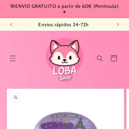
Ir
🌺ENVIO GRATUITO a partir de 60€ (Península)
directamente
✈
al contenido
Envios rápidos 24-72h
Carrito
Ir
directamente
a la
información
del producto