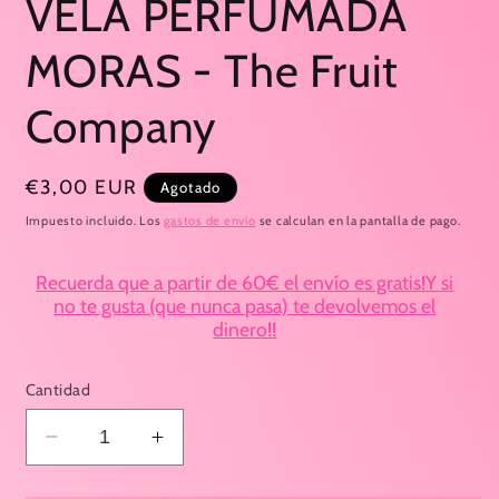
VELA PERFUMADA
MORAS - The Fruit
Company
Precio
€3,00 EUR
Agotado
habitual
Impuesto incluido. Los
gastos de envío
se calculan en la pantalla de pago.
Recuerda que a partir de 60€ el envío es gratis!Y si
no te gusta (que nunca pasa) te devolvemos el
dinero!!
Cantidad
Reducir
Aumentar
cantidad
cantidad
para
para