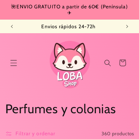
Ir
🌺ENVIO GRATUITO a partir de 60€ (Península)
directamente
✈
al contenido
Envios rápidos 24-72h
Carrito
C
Perfumes y colonias
o
Filtrar y ordenar
360 productos