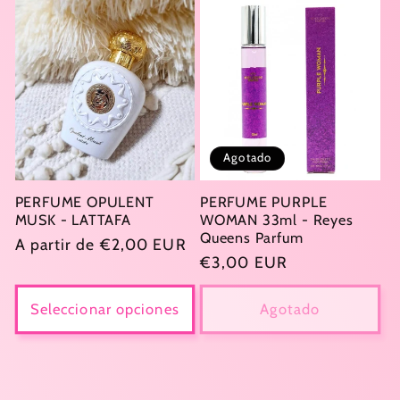
Agotado
PERFUME OPULENT
PERFUME PURPLE
MUSK - LATTAFA
WOMAN 33ml - Reyes
Queens Parfum
Precio
A partir de €2,00 EUR
Precio
€3,00 EUR
habitual
habitual
Seleccionar opciones
Agotado