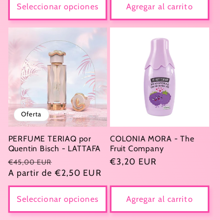
Seleccionar opciones
Agregar al carrito
Oferta
PERFUME TERIAQ por
COLONIA MORA - The
Quentin Bisch - LATTAFA
Fruit Company
Precio
Precio
Precio
€3,20 EUR
€45,00 EUR
habitual
A partir de €2,50 EUR
de
habitual
oferta
Seleccionar opciones
Agregar al carrito