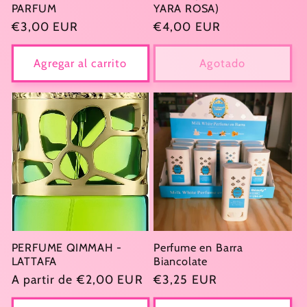
PARFUM
YARA ROSA)
Precio
€3,00 EUR
Precio
€4,00 EUR
habitual
habitual
Agregar al carrito
Agotado
PERFUME QIMMAH -
Perfume en Barra
LATTAFA
Biancolate
Precio
A partir de €2,00 EUR
Precio
€3,25 EUR
habitual
habitual