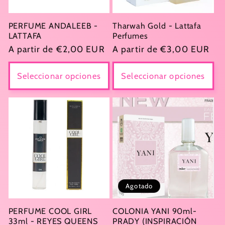
PERFUME ANDALEEB -
Tharwah Gold - Lattafa
LATTAFA
Perfumes
Precio
A partir de €2,00 EUR
Precio
A partir de €3,00 EUR
habitual
habitual
Seleccionar opciones
Seleccionar opciones
Agotado
PERFUME COOL GIRL
COLONIA YANI 90ml-
33ml - REYES QUEENS
PRADY (INSPIRACIÓN