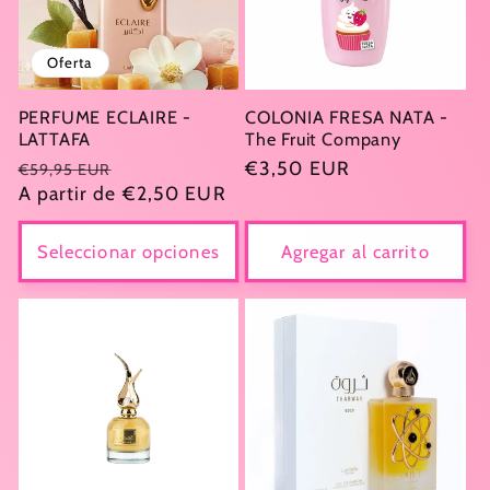
Oferta
PERFUME ECLAIRE -
COLONIA FRESA NATA -
LATTAFA
The Fruit Company
Precio
Precio
Precio
€3,50 EUR
€59,95 EUR
habitual
A partir de €2,50 EUR
de
habitual
oferta
Seleccionar opciones
Agregar al carrito