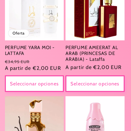
Oferta
PERFUME YARA MOI -
PERFUME AMEERAT AL
LATTAFA
ARAB (PRINCESAS DE
ARABIA) - Lataffa
Precio
Precio
€34,95 EUR
Precio
A partir de €2,00 EUR
habitual
A partir de €2,00 EUR
de
habitual
oferta
Seleccionar opciones
Seleccionar opciones