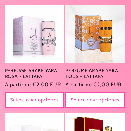
l
e
c
c
i
ó
PERFUME ARABE YARA
PERFUME ARABE YARA
ROSA - LATTAFA
TOUS - LATTAFA
n
Precio
A partir de €2,00 EUR
Precio
A partir de €2,00 EUR
habitual
habitual
:
Seleccionar opciones
Seleccionar opciones