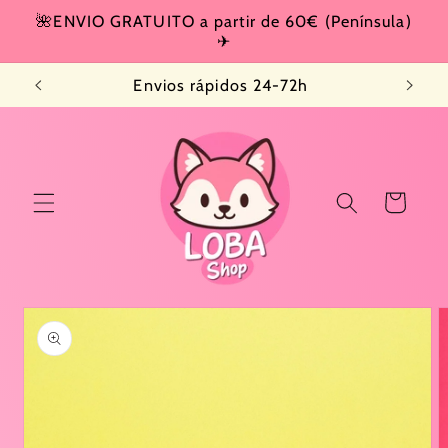
Ir
🌺ENVIO GRATUITO a partir de 60€ (Península)
directamente
✈
al contenido
Envios rápidos 24-72h
Carrito
Ir
directamente
a la
información
del producto