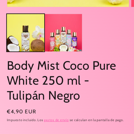
Abrir
A
elemento
e
multimedia
m
1
2
en
e
una
u
ventana
v
modal
m
Body Mist Coco Pure
White 250 ml -
Tulipán Negro
Precio
€4,90 EUR
habitual
Impuesto incluido. Los
gastos de envío
se calculan en la pantalla de pago.