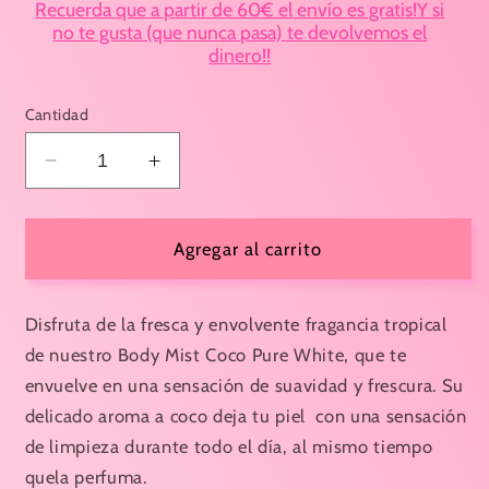
Recuerda que a partir de 60€ el envío es gratis!Y si
no te gusta (que nunca pasa) te devolvemos el
dinero!!
Cantidad
Reducir
Aumentar
cantidad
cantidad
para
para
Body
Body
Agregar al carrito
Mist
Mist
Coco
Coco
Pure
Pure
Disfruta de la fresca y envolvente fragancia tropical
White
White
de nuestro Body Mist Coco Pure White, que te
250
250
envuelve en una sensación de suavidad y frescura. Su
ml
ml
delicado aroma a coco deja tu piel con una sensación
-
-
Tulipán
Tulipán
de limpieza durante todo el día, al mismo tiempo
Negro
Negro
quela perfuma.