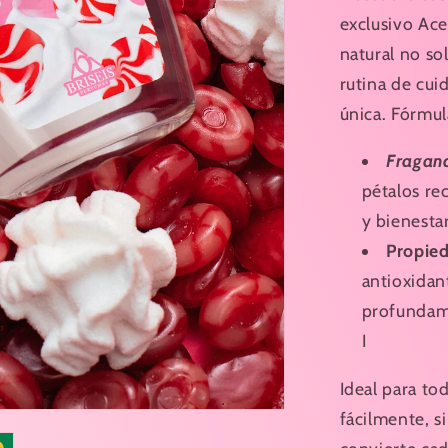
Fresa
exclusivo Ace
&amp;
natural no so
Nata
200
rutina de cui
ml
única. Fórmul
Fraganc
pétalos re
y bienestar
Propied
antioxidant
profundamen
I
Ideal para tod
fácilmente, si