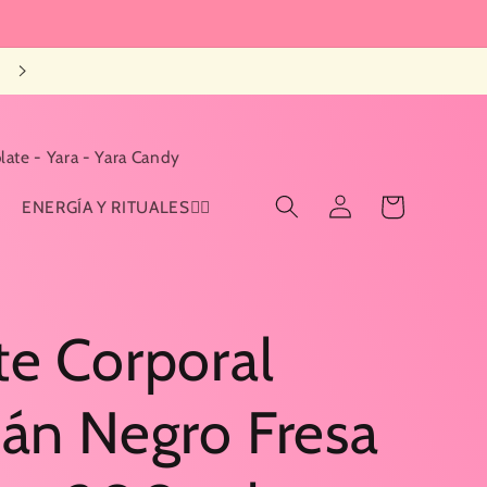
late - Yara - Yara Candy
Iniciar
Carrito
ENERGÍA Y RITUALES🧙‍♀️
sesión
te Corporal
pán Negro Fresa