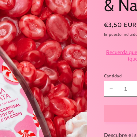
& Na
Precio
€3,50 EUR
habitual
Impuesto incluid
Recuerda que a
(qu
Cantidad
Reducir
cantidad
para
Aceite
Corporal
Tulipán
Negro
Descubre el s