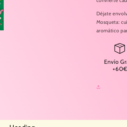
convierte cad
Déjate envolv
Mosqueta: cui
aromático par
Envío Gr
+60