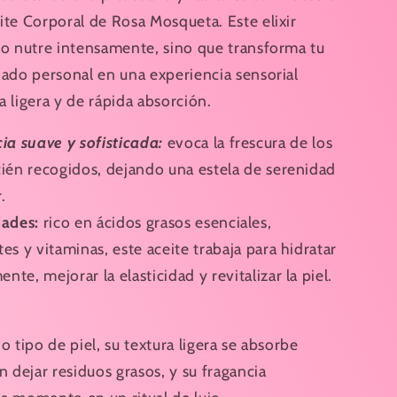
Fresa
ite Corporal de Rosa Mosqueta. Este elixir
&amp;
lo nutre intensamente, sino que transforma tu
Nata
200
dado personal en una experiencia sensorial
ml
a ligera y de rápida absorción.
ia suave y sofisticada:
evoca la frescura de los
cién recogidos, dejando una estela de serenidad
.
ades:
rico en ácidos grasos esenciales,
es y vitaminas, este aceite trabaja para hidratar
te, mejorar la elasticidad y revitalizar la piel.
o tipo de piel, su textura ligera se absorbe
n dejar residuos grasos, y su fragancia