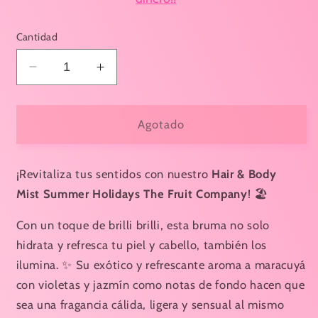
Cantidad
Reducir
Aumentar
cantidad
cantidad
para
para
BRILLI
BRILLI
Agotado
BRILLI
BRILLI
BODY
BODY
AND
AND
¡Revitaliza tus sentidos con nuestro
Hair & Body
HAIR
HAIR
Mist
Summer Holidays The Fruit Company
!
🏖
MIST
MIST
“SUMMER
“SUMMER
Con un toque de brilli brilli, esta bruma no solo
HOLIDAYS”
HOLIDAYS”
hidrata y refresca tu piel y cabello, también los
MARACUYÁ,
MARACUYÁ,
ilumina.
✨
Su exótico y refrescante aroma a maracuyá
VIOLETA,
VIOLETA,
con violetas y jazmín como notas de fondo hacen que
JAZMÍN
JAZMÍN
-
-
sea una fragancia cálida, ligera y sensual al mismo