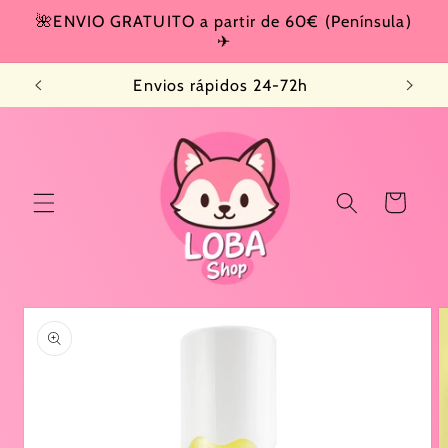
Ir
🌺ENVIO GRATUITO a partir de 60€ (Península)
directamente
✈
al contenido
Envios rápidos 24-72h
Carrito
Ir
directamente
a la
información
del producto