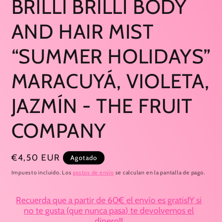
BRILLI BRILLI BODY
AND HAIR MIST
“SUMMER HOLIDAYS”
MARACUYÁ, VIOLETA,
JAZMÍN - THE FRUIT
COMPANY
Precio
€4,50 EUR
Agotado
habitual
Impuesto incluido. Los
gastos de envío
se calculan en la pantalla de pago.
Recuerda que a partir de 60€ el envío es gratis!Y si
no te gusta (que nunca pasa) te devolvemos el
dinero!!