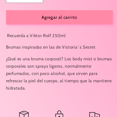
cantidad
cantidad
para
para
BRUMA
BRUMA
Agregar al carrito
CORPORAL
CORPORAL
FIREWOKS
FIREWOKS
MAGIC
MAGIC
Recuerda a
Viktor Rolf
250ml
250ML.
250ML.
PARA
PARA
Brumas inspiradas en las de Vistoria´s Secret
MUJER
MUJER
SENSINITY
SENSINITY
¿Qué es una bruma corporal?
Los body mist o brumas
corporales son sprays ligeros, normalmente
perfumados, con poco alcohol, que sirven para
refrescar la piel del cuerpo, al tiempo que la mantiene
hidratada.