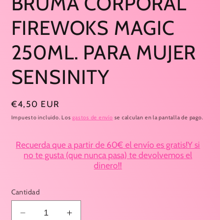
BRUMA CORPORAL
1
en
FIREWOKS MAGIC
una
ventana
modal
250ML. PARA MUJER
SENSINITY
Precio
€4,50 EUR
habitual
Impuesto incluido. Los
gastos de envío
se calculan en la pantalla de pago.
Recuerda que a partir de 60€ el envío es gratis!Y si
no te gusta (que nunca pasa) te devolvemos el
dinero!!
Cantidad
Reducir
Aumentar