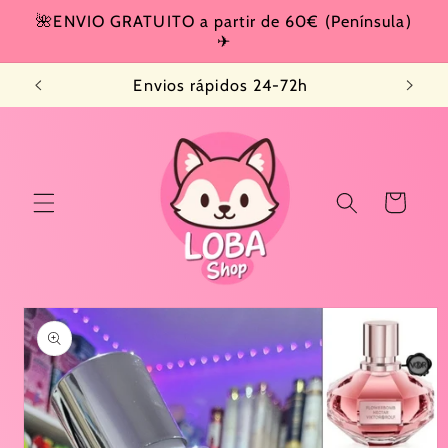
Ir
🌺ENVIO GRATUITO a partir de 60€ (Península)
directamente
✈
al contenido
Envios rápidos 24-72h
Carrito
Ir
directamente
a la
información
del producto