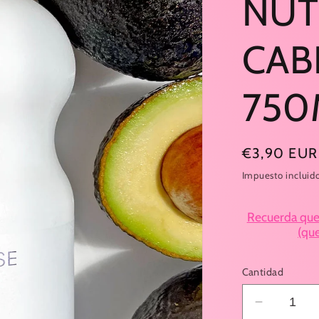
NUT
CAB
750
Precio
€3,90 EUR
habitual
Impuesto incluid
Recuerda que a
(qu
Cantidad
Reducir