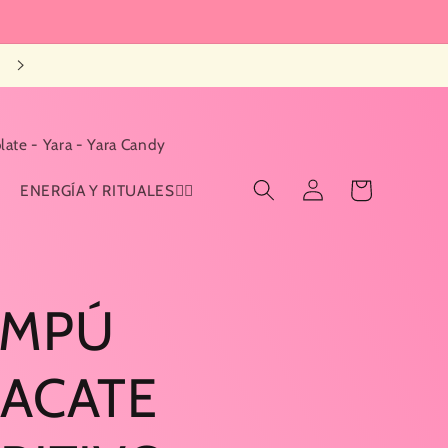
late - Yara - Yara Candy
Iniciar
Carrito
ENERGÍA Y RITUALES🧙‍♀️
sesión
AMPÚ
ACATE