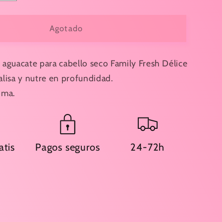
cantidad
para
CHAMPÚ
Agotado
TE
AGUACATE
VO
NUTRITIVO
O
CABELLO
aguacate para cabello seco Family Fresh Délice
SECO
lisa y nutre en profundidad.
750ML-
oma.
SE
BYPHASSE
atis
Pagos seguros
24-72h
€