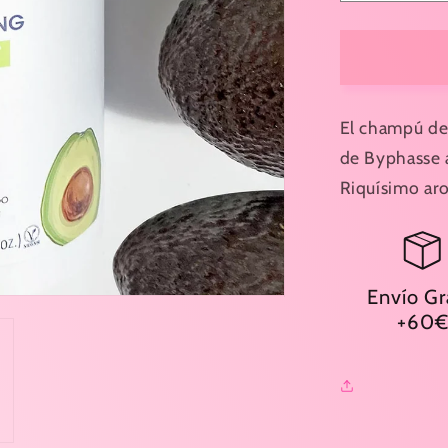
cantidad
para
CHAMPÚ
AGUACA
NUTRITI
CABELL
El champú de 
SECO
de Byphasse a
750ML-
Riquísimo ar
BYPHAS
Envío Gr
+60