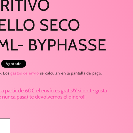
RITIVO
ELLO SECO
ML- BYPHASSE
Agotado
o. Los
gastos de envío
se calculan en la pantalla de pago.
 partir de 60€ el envío es gratis!Y si no te gusta
e nunca pasa) te devolvemos el dinero!!
Aumentar