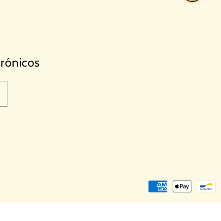
trónicos
Formas
de
pago