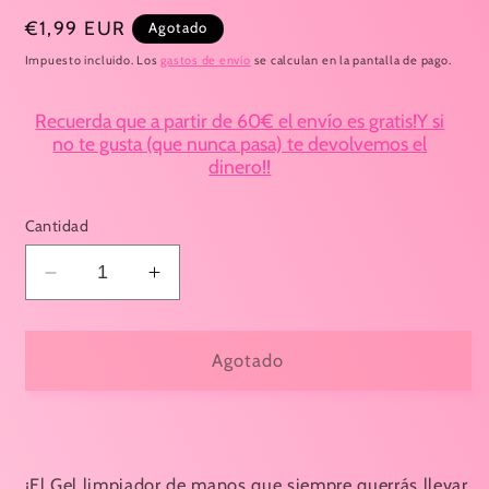
Precio
€1,99 EUR
Agotado
habitual
Impuesto incluido. Los
gastos de envío
se calculan en la pantalla de pago.
Recuerda que a partir de 60€ el envío es gratis!Y si
no te gusta (que nunca pasa) te devolvemos el
dinero!!
Cantidad
Reducir
Aumentar
cantidad
cantidad
para
para
Gel
Gel
Agotado
Limpiador
Limpiador
de
de
Manos
Manos
Fresa
Fresa
Nata
Nata
¡El Gel limpiador de manos que siempre querrás llevar