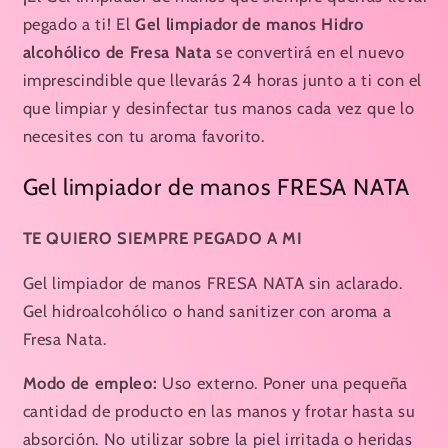
-
-
pegado a ti! El
Gel limpiador de manos Hidro
The
The
alcohólico de Fresa Nata
se convertirá en el nuevo
Fruit
Fruit
imprescindible que llevarás 24 horas junto a ti con el
Company
Company
que limpiar y desinfectar tus manos cada vez que lo
necesites con tu aroma favorito.
Gel limpiador de manos FRESA NATA
TE QUIERO SIEMPRE PEGADO A MI
Gel limpiador de manos FRESA NATA sin aclarado.
Gel hidroalcohólico o hand sanitizer con aroma a
Fresa Nata.
Modo de empleo:
Uso externo. Poner una pequeña
cantidad de producto en las manos y frotar hasta su
absorción. No utilizar sobre la piel irritada o heridas