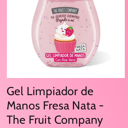
Abrir
elemento
Gel Limpiador de
multimedia
1
en
Manos Fresa Nata -
una
ventana
modal
The Fruit Company