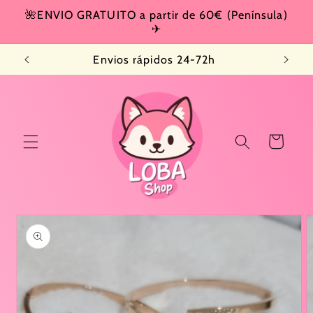
Ir
🌺ENVIO GRATUITO a partir de 60€ (Península)
directamente
✈
al contenido
Envios rápidos 24-72h
Carrito
Ir
directamente
a la
información
del producto