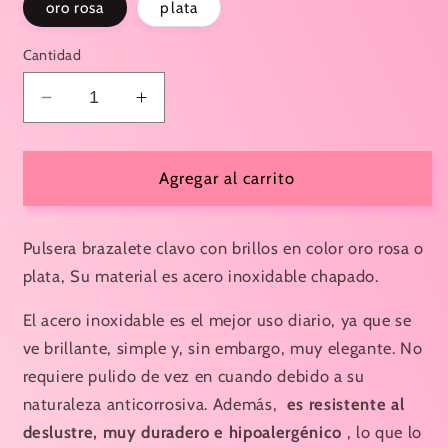
oro rosa
plata
Cantidad
Reducir
Aumentar
cantidad
cantidad
para
para
BRAZALETE
BRAZALETE
Agregar al carrito
CLAVO
CLAVO
BRILLOS
BRILLOS
Pulsera brazalete clavo con brillos en color oro rosa o
plata, Su material es acero inoxidable chapado.
El acero inoxidable es el mejor uso diario, ya que se
ve brillante, simple y, sin embargo, muy elegante.
No
requiere pulido de vez en cuando debido a su
naturaleza anticorrosiva.
Además,
es resistente al
deslustre, muy duradero e hipoalergénico
, lo que lo