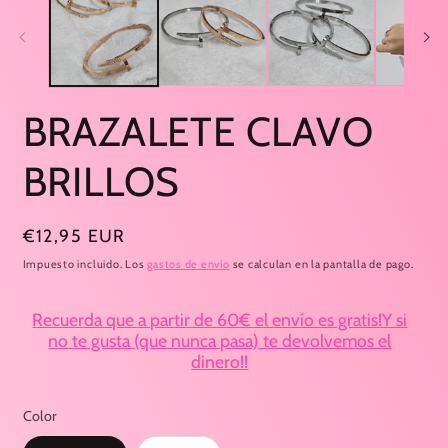
2
1
e
en
u
una
v
ventana
m
modal
BRAZALETE CLAVO
BRILLOS
Precio
€12,95 EUR
habitual
Impuesto incluido. Los
gastos de envío
se calculan en la pantalla de pago.
Recuerda que a partir de 60€ el envío es gratis!Y si
no te gusta (que nunca pasa) te devolvemos el
dinero!!
Color