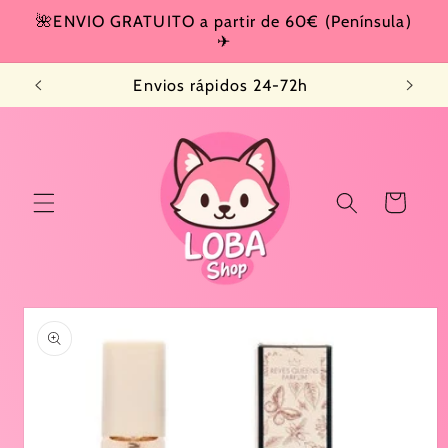
Ir
🌺ENVIO GRATUITO a partir de 60€ (Península)
directamente
✈
al contenido
Envios rápidos 24-72h
Carrito
Ir
directamente
a la
información
del producto