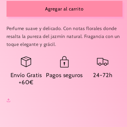
para
para
PERFUME
PERFUME
Agregar al carrito
LUCCI
LUCCI
FLOWER
FLOWER
33ml
33ml
Perfume suave y delicado. Con notas florales donde
-
-
resalta la pureza del jazmín natural. Fragancia con un
REYES
REYES
toque elegante y grácil.
QUEENS
QUEENS
PARFUM
PARFUM
Envío Gratis
Pagos seguros
24-72h
+60€