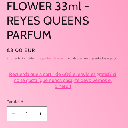
FLOWER 33ml -
una
ventana
modal
REYES QUEENS
PARFUM
Precio
€3,00 EUR
habitual
Impuesto incluido. Los
gastos de envío
se calculan en la pantalla de pago.
Recuerda que a partir de 60€ el envío es gratis!Y si
no te gusta (que nunca pasa) te devolvemos el
dinero!!
Cantidad
Reducir
Aumentar
cantidad
cantidad