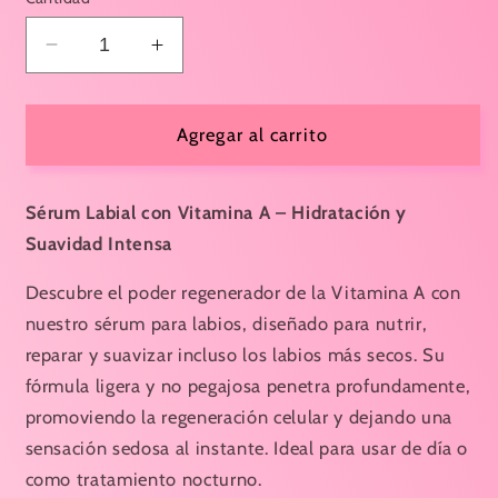
Reducir
Aumentar
cantidad
cantidad
para
para
SERUM
SERUM
Agregar al carrito
PARA
PARA
LABIOS
LABIOS
VITAMINA
VITAMINA
Sérum Labial con Vitamina A – Hidratación y
A
A
Suavidad Intensa
Descubre el poder regenerador de la Vitamina A con
nuestro sérum para labios, diseñado para nutrir,
reparar y suavizar incluso los labios más secos. Su
fórmula ligera y no pegajosa penetra profundamente,
promoviendo la regeneración celular y dejando una
sensación sedosa al instante. Ideal para usar de día o
como tratamiento nocturno.