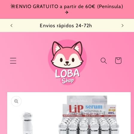
Ir
🌺ENVIO GRATUITO a partir de 60€ (Península)
directamente
✈
al contenido
Envios rápidos 24-72h
Carrito
Ir
directamente
a la
información
del producto