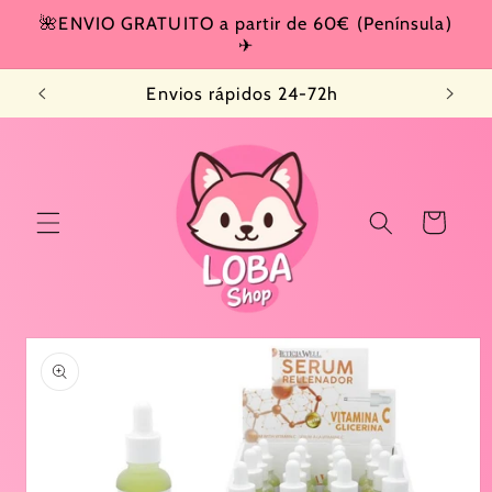
Ir
🌺ENVIO GRATUITO a partir de 60€ (Península)
directamente
✈
al contenido
Envios rápidos 24-72h
Carrito
Ir
directamente
a la
información
del producto