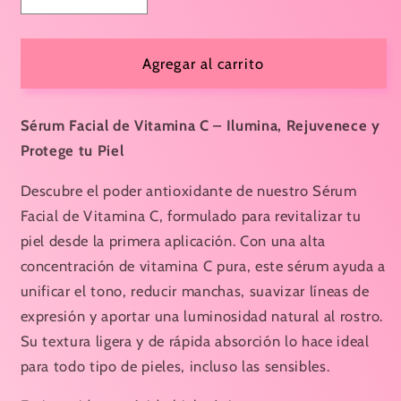
cantidad
cantidad
para
para
SERUM
SERUM
Agregar al carrito
VITAMINA
VITAMINA
C
C
Sérum Facial de Vitamina C – Ilumina, Rejuvenece y
Protege tu Piel
Descubre el poder antioxidante de nuestro Sérum
Facial de Vitamina C, formulado para revitalizar tu
piel desde la primera aplicación. Con una alta
concentración de vitamina C pura, este sérum ayuda a
unificar el tono, reducir manchas, suavizar líneas de
expresión y aportar una luminosidad natural al rostro.
Su textura ligera y de rápida absorción lo hace ideal
para todo tipo de pieles, incluso las sensibles.