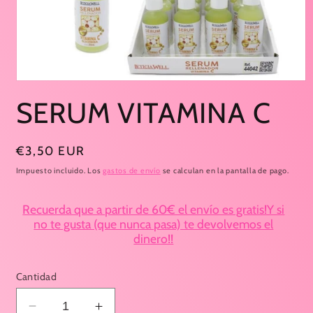
Abrir
elemento
SERUM VITAMINA C
multimedia
1
en
una
ventana
Precio
€3,50 EUR
modal
habitual
Impuesto incluido. Los
gastos de envío
se calculan en la pantalla de pago.
Recuerda que a partir de 60€ el envío es gratis!Y si
no te gusta (que nunca pasa) te devolvemos el
dinero!!
Cantidad
Reducir
Aumentar